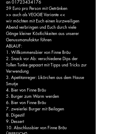
an 01723434176
59 Euro pro Person mit Getränken
>> auch als VEGGIE Variante <<
wir möchten mit Euch einen kurzweiligen 
Abend verbringen und Euch durch viele 
Gänge kleiner Köstlichkeiten aus unserer 
Genussmanufaktur führen
ABLAUF:
1. Willkommensbier von Finne Bräu
2. Snack vor Ab: verschiedene Dips der 
Tollen Tunke gepaart mit Tipps und Tricks zur 
Verwendung
3. Apetitanreger: Likörchen aus dem Hause 
Smutje
4. Bier von Finne Bräu
5. Burger zum Warm werden
6. Bier von Finne Bräu
7. zweierlei Burger mit Beilagen
8. Digestif
9. Dessert
10. Abschlussbier von Finne Bräu
ÜBERSICHT: