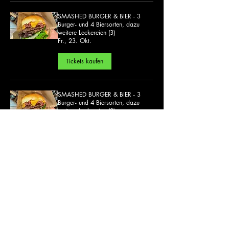
SMASHED BURGER & BIER - 3
Burger- und 4 Biersorten, dazu
weitere Leckereien (3)
Fr., 23. Okt.
Tickets kaufen
SMASHED BURGER & BIER - 3
Burger- und 4 Biersorten, dazu
weitere Leckereien (2)
Do., 29. Okt.
Tickets kaufen
Die Welt des Käsefondues und
noch viel mehr (2)
Mi., 04. Nov.
Tickets kaufen